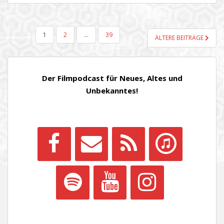
SEITENNUMMERIERUNG
1
2
…
39
ÄLTERE BEITRÄGE
DER
BEITRÄGE
Der Filmpodcast für Neues, Altes und
Unbekanntes!