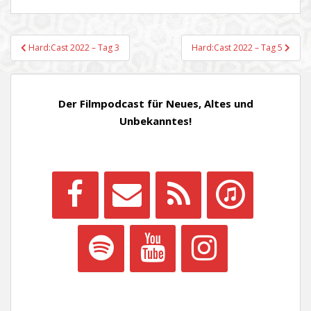
Beitragsnavigation
Hard:Cast 2022 – Tag 3
Hard:Cast 2022 – Tag 5
Der Filmpodcast für Neues, Altes und
Unbekanntes!