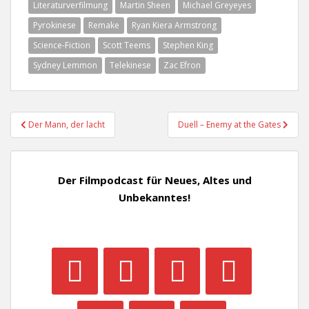
Literaturverfilmung
Martin Sheen
Michael Greyeyes
Pyrokinese
Remake
Ryan Kiera Armstrong
Science-Fiction
Scott Teems
Stephen King
Sydney Lemmon
Telekinese
Zac Efron
Beitragsnavigation
Der Mann, der lacht
Duell – Enemy at the Gates
Der Filmpodcast für Neues, Altes und
Unbekanntes!