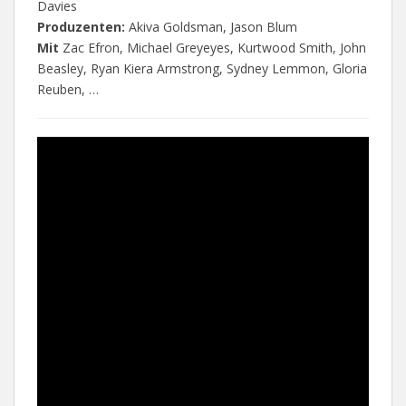
Davies
Produzenten:
Akiva Goldsman, Jason Blum
Mit
Zac Efron, Michael Greyeyes, Kurtwood Smith, John
Beasley, Ryan Kiera Armstrong, Sydney Lemmon, Gloria
Reuben, …