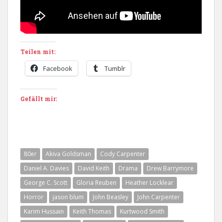
Teilen mit:
Facebook
Tumblr
Gefällt mir:
80er
Akiva Goldsman
Cody Carpenter
Daniel A. Davies
David Keith
Drama
Drew Barrymore
George C. Scott
Gloria Reuben
Heather Locklear
Horror
jason blum
John Beasley
John Carpenter
Karim Hussain
Keith Thomas
Kurtwood Smith