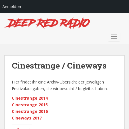
Anmelden
S
k
i
p
TOGGLE
t
o
m
a
Cinestrange / Cineways
i
n
Hier findet ihr eine Archiv-Übersicht der jeweiligen
c
Festivalausgaben, die wir besucht / begleitet haben.
o
n
Cinestrange 2014
t
Cinestrange 2015
e
Cinestrange 2016
n
Cineways 2017
t