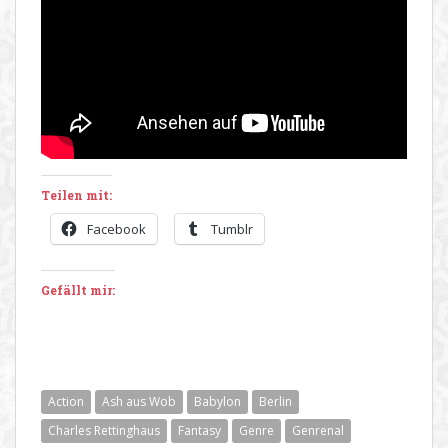
Teilen mit:
Facebook
Tumblr
Gefällt mir:
Action
Ash aus Wob
Babylon
Berlin
Charles Rettinghaus
Fantasy
Genre
Genrenal