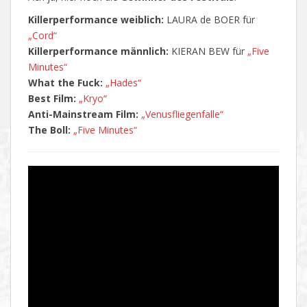
Killerperformance weiblich:
LAURA de BOER für
„Cord“
Killerperformance männlich:
KIERAN BEW für
„Five
Minutes“
What the Fuck:
„Hades“
Best Film:
„Kryo“
Anti-Mainstream Film:
„Venusfliegenfalle“
The Boll:
„Five Minutes“