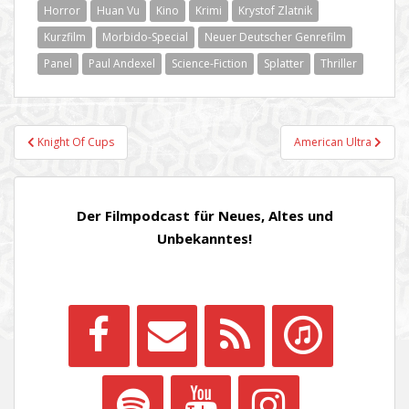
Horror
Huan Vu
Kino
Krimi
Krystof Zlatnik
Kurzfilm
Morbido-Special
Neuer Deutscher Genrefilm
Panel
Paul Andexel
Science-Fiction
Splatter
Thriller
Beitragsnavigation
Knight Of Cups
American Ultra
Der Filmpodcast für Neues, Altes und
Unbekanntes!