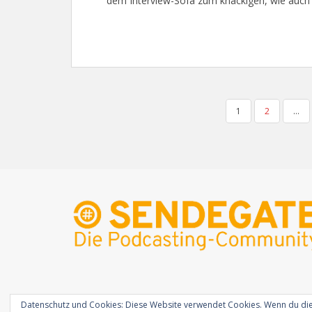
dem Interview-Sofa zum knackigen, wie auch 
SEITENNUMMERIERUNG
1
2
…
DER
BEITRÄGE
Datenschutz und Cookies: Diese Website verwendet Cookies. Wenn du die