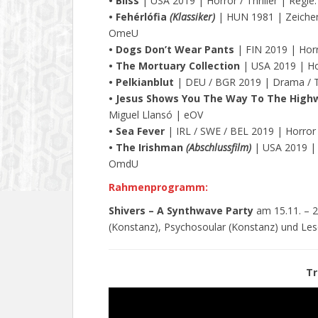
• Bliss
| USA 2019 | Horror / Thriller | Regie
• Fehérlófia
(Klassiker)
| HUN 1981 | Zeichentr
OmeU
• Dogs Don’t Wear Pants
| FIN 2019 | Horr
• The Mortuary Collection
| USA 2019 | Hor
• Pelkianblut
| DEU / BGR 2019 | Drama / Th
• Jesus Shows You The Way To The High
Miguel Llansó | eOV
• Sea Fever
| IRL / SWE / BEL 2019 | Horror 
• The Irishman
(Abschlussfilm)
| USA 2019 | T
OmdU
Rahmenprogramm:
Shivers – A Synthwave Party
am 15.11. – 2
(Konstanz), Psychosoular (Konstanz) und Le
Tr