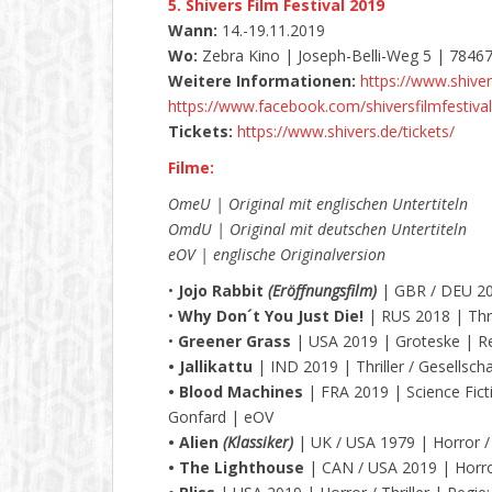
5. Shivers Film Festival 2019
Wann:
14.-19.11.2019
Wo:
Zebra Kino | Joseph-Belli-Weg 5 | 7846
Weitere Informationen:
https://www.shiver
https://www.facebook.com/shiversfilmfestival
Tickets:
https://www.shivers.de/tickets/
Filme:
OmeU
| Original mit englischen Untertiteln
OmdU | Original mit deutschen Untertiteln
eOV | englische Originalversion
•
Jojo Rabbit
(Eröffnungsfilm)
| GBR / DEU 20
•
Why Don´t You Just Die!
| RUS 2018 | Thri
•
Greener Grass
| USA 2019 | Groteske | R
• Jallikattu
| IND 2019 | Thriller / Gesellscha
• Blood Machines
| FRA 2019 | Science Ficti
Gonfard | eOV
• Alien
(Klassiker)
| UK / USA 1979 | Horror / 
• The Lighthouse
| CAN / USA 2019 | Horro