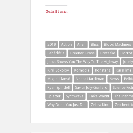
Gefällt mir:
2019
Action
Alien
Bliss
Blood Machines
Fehérlófia
Greener Grass
Groteske
Horror
Jesus Shows You The Way To The Highway
Jocel
Kirill Sokolov
Komödie
Konstanz
Kurzfilme
Miguel Llansó
Neasa Hardiman
News
Pelki
Ryan Spindell
Savitri Joly-Gonfard
Science-Fict
Splatter
Synthwave
Taika Waititi
The Irishm
Why Don't You Just Die
Zebra Kino
Zeichentri