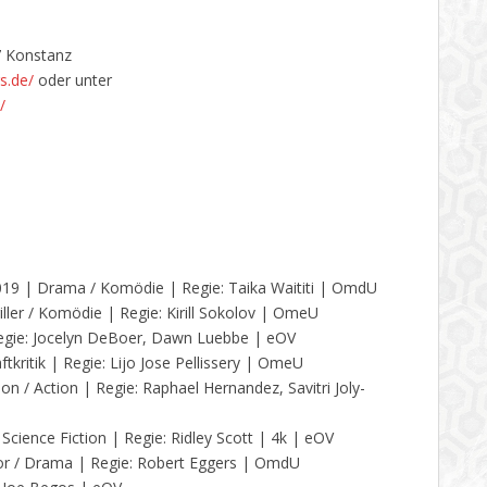
7 Konstanz
s.de/
oder unter
/
19 | Drama / Komödie | Regie: Taika Waititi | OmdU
ller / Komödie | Regie: Kirill Sokolov | OmeU
egie: Jocelyn DeBoer, Dawn Luebbe | eOV
ftkritik | Regie: Lijo Jose Pellissery | OmeU
on / Action | Regie: Raphael Hernandez, Savitri Joly-
Science Fiction | Regie: Ridley Scott | 4k | eOV
r / Drama | Regie: Robert Eggers | OmdU