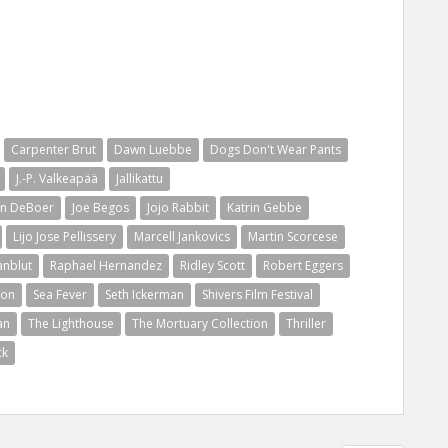
Carpenter Brut
Dawn Luebbe
Dogs Don't Wear Pants
J.-P. Valkeapää
Jallikattu
yn DeBoer
Joe Begos
Jojo Rabbit
Katrin Gebbe
Lijo Jose Pellissery
Marcell Jankovics
Martin Scorcese
anblut
Raphael Hernandez
Ridley Scott
Robert Eggers
ion
Sea Fever
Seth Ickerman
Shivers Film Festival
an
The Lighthouse
The Mortuary Collection
Thriller
ck