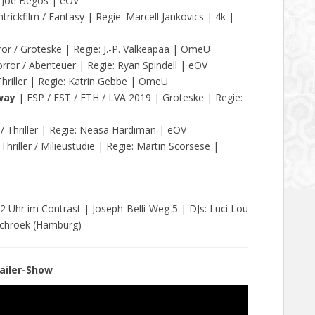
: Joe Begos | eOV
ickfilm / Fantasy | Regie: Marcell Jankovics | 4k |
or / Groteske | Regie: J.-P. Valkeapää | OmeU
ror / Abenteuer | Regie: Ryan Spindell | eOV
riller | Regie: Katrin Gebbe | OmeU
way
| ESP / EST / ETH / LVA 2019 | Groteske | Regie:
/ Thriller | Regie: Neasa Hardiman | eOV
hriller / Milieustudie | Regie: Martin Scorsese |
2 Uhr im Contrast | Joseph-Belli-Weg 5 | DJs: Luci Lou
schroek (Hamburg)
ailer-Show