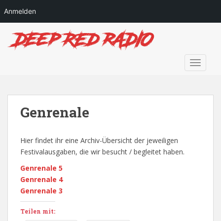
Anmelden
S
k
i
p
TOGGLE
t
o
m
a
Genrenale
i
n
Hier findet ihr eine Archiv-Übersicht der jeweiligen
c
Festivalausgaben, die wir besucht / begleitet haben.
o
n
Genrenale 5
t
Genrenale 4
e
Genrenale 3
n
t
Teilen mit: