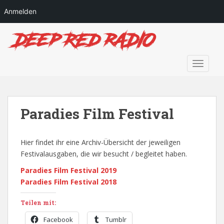
Anmelden
S
k
i
p
TOGGLE
t
o
m
a
Paradies Film Festival
i
n
Hier findet ihr eine Archiv-Übersicht der jeweiligen
c
Festivalausgaben, die wir besucht / begleitet haben.
o
n
Paradies Film Festival 2019
t
Paradies Film Festival 2018
e
n
Teilen mit:
t
Facebook
Tumblr