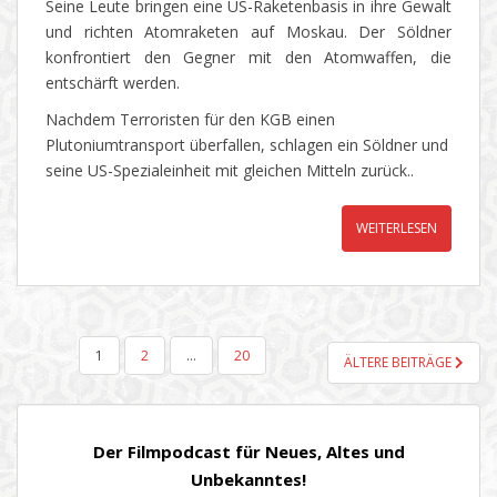
Seine Leute bringen eine US-Raketenbasis in ihre Gewalt
und richten Atomraketen auf Moskau. Der Söldner
konfrontiert den Gegner mit den Atomwaffen, die
entschärft werden.
Nachdem Terroristen für den KGB einen
Plutoniumtransport überfallen, schlagen ein Söldner und
seine US-Spezialeinheit mit gleichen Mitteln zurück..
WEITERLESEN
SEITENNUMMERIERUNG
1
2
…
20
ÄLTERE BEITRÄGE
DER
BEITRÄGE
Der Filmpodcast für Neues, Altes und
Unbekanntes!