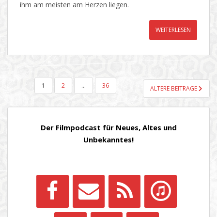
ihm am meisten am Herzen liegen.
WEITERLESEN
SEITENNUMMERIERUNG
1
2
…
36
ÄLTERE BEITRÄGE
DER
BEITRÄGE
Der Filmpodcast für Neues, Altes und
Unbekanntes!