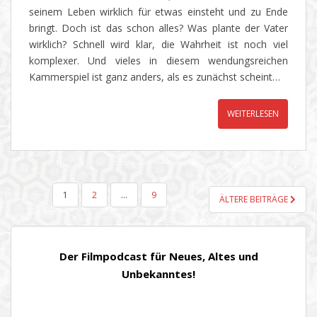
seinem Leben wirklich für etwas einsteht und zu Ende
bringt. Doch ist das schon alles? Was plante der Vater
wirklich? Schnell wird klar, die Wahrheit ist noch viel
komplexer. Und vieles in diesem wendungsreichen
Kammerspiel ist ganz anders, als es zunächst scheint…
WEITERLESEN
SEITENNUMMERIERUNG
1
2
…
9
ÄLTERE BEITRÄGE
DER
BEITRÄGE
Der Filmpodcast für Neues, Altes und
Unbekanntes!