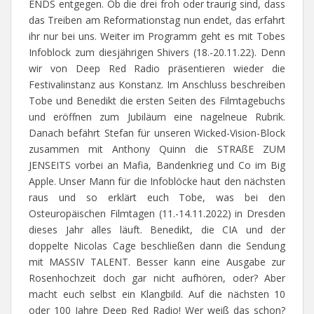
ENDS entgegen. Ob die drei froh oder traurig sind, dass
das Treiben am Reformationstag nun endet, das erfahrt
ihr nur bei uns. Weiter im Programm geht es mit Tobes
Infoblock zum diesjährigen Shivers (18.-20.11.22). Denn
wir von Deep Red Radio präsentieren wieder die
Festivalinstanz aus Konstanz. Im Anschluss beschreiben
Tobe und Benedikt die ersten Seiten des Filmtagebuchs
und eröffnen zum Jubiläum eine nagelneue Rubrik.
Danach befährt Stefan für unseren Wicked-Vision-Block
zusammen mit Anthony Quinn die STRAßE ZUM
JENSEITS vorbei an Mafia, Bandenkrieg und Co im Big
Apple. Unser Mann für die Infoblöcke haut den nächsten
raus und so erklärt euch Tobe, was bei den
Osteuropäischen Filmtagen (11.-14.11.2022) in Dresden
dieses Jahr alles läuft. Benedikt, die CIA und der
doppelte Nicolas Cage beschließen dann die Sendung
mit MASSIV TALENT. Besser kann eine Ausgabe zur
Rosenhochzeit doch gar nicht aufhören, oder? Aber
macht euch selbst ein Klangbild. Auf die nächsten 10
oder 100 Jahre Deep Red Radio! Wer weiß das schon?