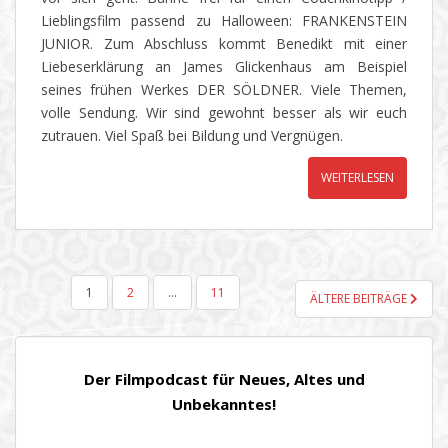
Lieblingsfilm passend zu Halloween: FRANKENSTEIN
JUNIOR. Zum Abschluss kommt Benedikt mit einer
Liebeserklärung an James Glickenhaus am Beispiel
seines frühen Werkes DER SÖLDNER. Viele Themen,
volle Sendung. Wir sind gewohnt besser als wir euch
zutrauen. Viel Spaß bei Bildung und Vergnügen.
WEITERLESEN
SEITENNUMMERIERUNG
1
2
…
11
ÄLTERE BEITRÄGE
DER
BEITRÄGE
Der Filmpodcast für Neues, Altes und
Unbekanntes!