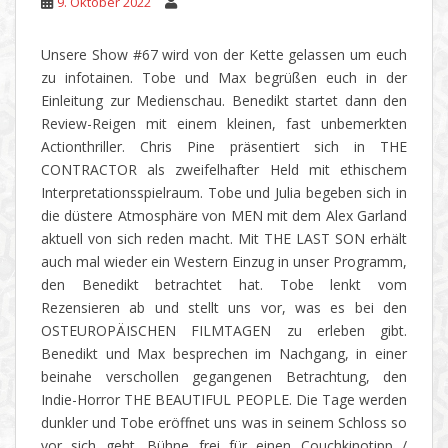
9. Oktober 2022
Unsere Show #67 wird von der Kette gelassen um euch
zu infotainen. Tobe und Max begrüßen euch in der
Einleitung zur Medienschau. Benedikt startet dann den
Review-Reigen mit einem kleinen, fast unbemerkten
Actionthriller. Chris Pine präsentiert sich in THE
CONTRACTOR als zweifelhafter Held mit ethischem
Interpretationsspielraum. Tobe und Julia begeben sich in
die düstere Atmosphäre von MEN mit dem Alex Garland
aktuell von sich reden macht. Mit THE LAST SON erhält
auch mal wieder ein Western Einzug in unser Programm,
den Benedikt betrachtet hat. Tobe lenkt vom
Rezensieren ab und stellt uns vor, was es bei den
OSTEUROPÄISCHEN FILMTAGEN zu erleben gibt.
Benedikt und Max besprechen im Nachgang, in einer
beinahe verschollen gegangenen Betrachtung, den
Indie-Horror THE BEAUTIFUL PEOPLE. Die Tage werden
dunkler und Tobe eröffnet uns was in seinem Schloss so
vor sich geht. Bühne frei für einen Couchkinotipp /