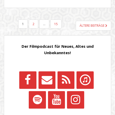
SEITENNUMMERIERUNG
1
2
…
15
ÄLTERE BEITRÄGE
DER
BEITRÄGE
Der Filmpodcast für Neues, Altes und
Unbekanntes!