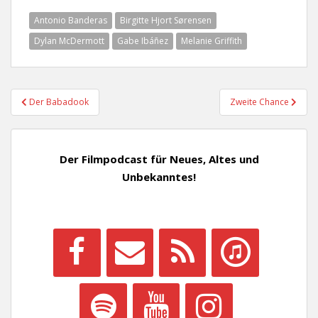
Antonio Banderas
Birgitte Hjort Sørensen
Dylan McDermott
Gabe Ibáñez
Melanie Griffith
Beitragsnavigation
Der Babadook
Zweite Chance
Der Filmpodcast für Neues, Altes und
Unbekanntes!