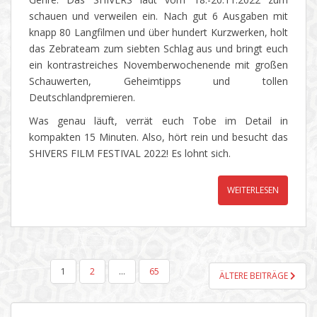
schauen und verweilen ein. Nach gut 6 Ausgaben mit
knapp 80 Langfilmen und über hundert Kurzwerken, holt
das Zebrateam zum siebten Schlag aus und bringt euch
ein kontrastreiches Novemberwochenende mit großen
Schauwerten, Geheimtipps und tollen
Deutschlandpremieren.
Was genau läuft, verrät euch Tobe im Detail in
kompakten 15 Minuten. Also, hört rein und besucht das
SHIVERS FILM FESTIVAL 2022! Es lohnt sich.
WEITERLESEN
SEITENNUMMERIERUNG
1
2
…
65
ÄLTERE BEITRÄGE
DER
BEITRÄGE