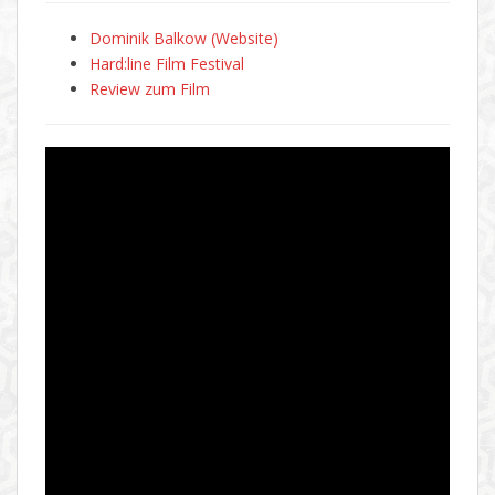
Dominik Balkow (Website)
Hard:line Film Festival
Review zum Film