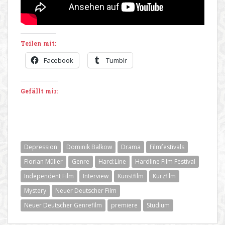
Teilen mit:
Facebook
Tumblr
Gefällt mir:
Depression
Dominik Balkow
Drama
Filmfestivals
Florian Müller
Genre
Hard:Line
Hardline Film Festival
Independent Film
Interview
Kunstfilm
Kurzfilm
Mystery
Neuer Deutscher Film
Neuer Deutscher Genrefilm
premiere
Studium