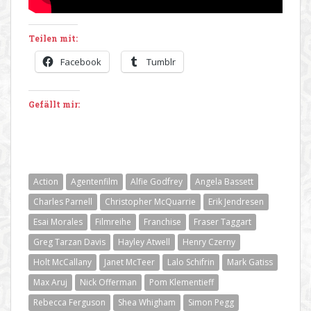
Teilen mit:
Facebook
Tumblr
Gefällt mir:
Action
Agentenfilm
Alfie Godfrey
Angela Bassett
Charles Parnell
Christopher McQuarrie
Erik Jendresen
Esai Morales
Filmreihe
Franchise
Fraser Taggart
Greg Tarzan Davis
Hayley Atwell
Henry Czerny
Holt McCallany
Janet McTeer
Lalo Schifrin
Mark Gatiss
Max Aruj
Nick Offerman
Pom Klementieff
Rebecca Ferguson
Shea Whigham
Simon Pegg