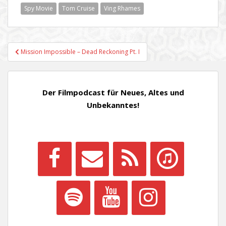
Spy Movie
Tom Cruise
Ving Rhames
Beitragsnavigation
Mission Impossible – Dead Reckoning Pt. I
Der Filmpodcast für Neues, Altes und
Unbekanntes!