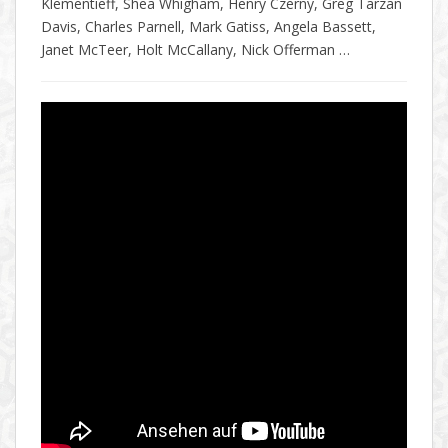
Klementieff, Shea Whigham, Henry Czerny, Greg Tarzan
Davis, Charles Parnell, Mark Gatiss, Angela Bassett,
Janet McTeer, Holt McCallany, Nick Offerman …