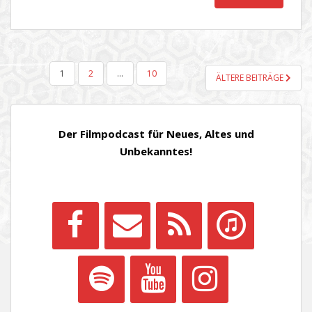
SEITENNUMMERIERUNG
1
2
…
10
ÄLTERE BEITRÄGE
DER
BEITRÄGE
Der Filmpodcast für Neues, Altes und
Unbekanntes!