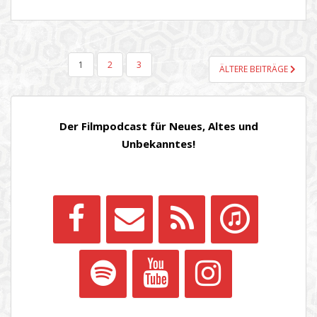
SEITENNUMMERIERUNG
1
2
3
ÄLTERE BEITRÄGE
DER
BEITRÄGE
Der Filmpodcast für Neues, Altes und
Unbekanntes!