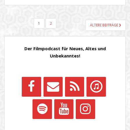
SEITENNUMMERIERUNG
1
2
ÄLTERE BEITRÄGE
DER
BEITRÄGE
Der Filmpodcast für Neues, Altes und
Unbekanntes!