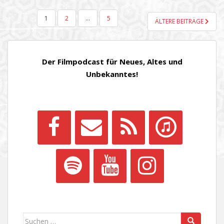
SEITENNUMMERIERUNG
1
2
…
5
ÄLTERE BEITRÄGE
DER
BEITRÄGE
Der Filmpodcast für Neues, Altes und
Unbekanntes!
Suchen