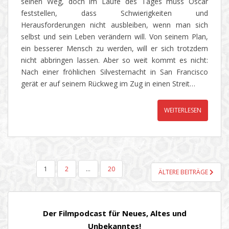
seinen Weg, doch im Laufe des Tages muss Oscar
feststellen, dass Schwierigkeiten und
Herausforderungen nicht ausbleiben, wenn man sich
selbst und sein Leben verändern will. Von seinem Plan,
ein besserer Mensch zu werden, will er sich trotzdem
nicht abbringen lassen. Aber so weit kommt es nicht:
Nach einer fröhlichen Silvesternacht in San Francisco
gerät er auf seinem Rückweg im Zug in einen Streit…
WEITERLESEN
SEITENNUMMERIERUNG
1
2
…
20
ÄLTERE BEITRÄGE
DER
BEITRÄGE
Der Filmpodcast für Neues, Altes und
Unbekanntes!