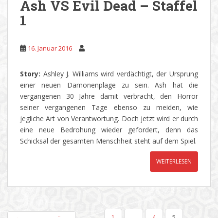
Ash VS Evil Dead – Staffel
1
16. Januar 2016
Story:
Ashley J. Williams wird verdächtigt, der Ursprung
einer neuen Dämonenplage zu sein. Ash hat die
vergangenen 30 Jahre damit verbracht, den Horror
seiner vergangenen Tage ebenso zu meiden, wie
jegliche Art von Verantwortung. Doch jetzt wird er durch
eine neue Bedrohung wieder gefordert, denn das
Schicksal der gesamten Menschheit steht auf dem Spiel.
WEITERLESEN
SEITENNUMMERIERUNG
1
…
4
5