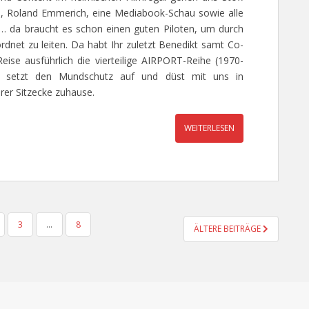
n, Roland Emmerich, eine Mediabook-Schau sowie alle
n… da braucht es schon einen guten Piloten, um durch
dnet zu leiten. Da habt Ihr zuletzt Benedikt samt Co-
eise ausführlich die vierteilige AIRPORT-Reihe (1970-
n, setzt den Mundschutz auf und düst mit uns in
rer Sitzecke zuhause.
WEITERLESEN
3
…
8
ÄLTERE BEITRÄGE