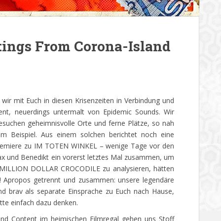
ings From Corona-Island
 wir mit Euch in diesen Krisenzeiten in Verbindung und
ment, neuerdings untermalt von Epidemic Sounds. Wir
besuchen geheimnisvolle Orte und ferne Plätze, so nah
um Beispiel. Aus einem solchen berichtet noch eine
mpremiere zu IM TOTEN WINKEL – wenige Tage vor den
 und Benedikt ein vorerst letztes Mal zusammen, um
s, MILLION DOLLAR CROCODILE zu analysieren, hätten
ft! Apropos getrennt und zusammen: unsere legendäre
und brav als separate Einsprache zu Euch nach Hause,
itte einfach dazu denken.
end Content im heimischen Filmregal gehen uns Stoff