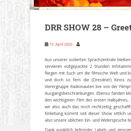
DRR SHOW 28 – Greet
13. April 2020
Aus unserer isolierten Sprachzentrale bleiben
servieren vollgepackte 2 Stunden Infotain
fliegen mit Euch um die filmische Welt und 
und doch so fern: die (Dresdner) Kinos z
Vierergruppe Radionauten live von der Fil
Ausgangsbeschränkungen. Ebenso fanden Max
den wichtigsten Film des ersten Halbjahre
wir also auch das noch rechtzeitig geschaf
Einleitung kommt seit dieser Show sittlich 
also unsere üblichen Ein- und Widersprüche b
Dank pünktlich liefernder Labels und genüg