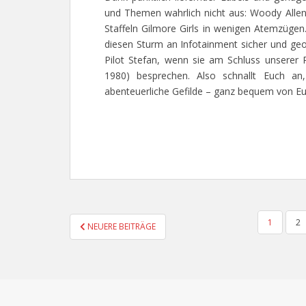
und Themen wahrlich nicht aus: Woody Alle
Staffeln Gilmore Girls in wenigen Atemzüge
diesen Sturm an Infotainment sicher und geor
Pilot Stefan, wenn sie am Schluss unserer R
1980) besprechen. Also schnallt Euch a
abenteuerliche Gefilde – ganz bequem von Eu
SEITENNUMMERIERUNG
1
2
NEUERE BEITRÄGE
DER
BEITRÄGE