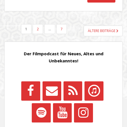
SEITENNUMMERIERUNG
1
2
…
7
ÄLTERE BEITRÄGE
DER
BEITRÄGE
Der Filmpodcast für Neues, Altes und
Unbekanntes!