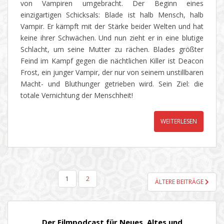
von Vampiren umgebracht. Der Beginn eines
einzigartigen Schicksals: Blade ist halb Mensch, halb
Vampir. Er kämpft mit der Stärke beider Welten und hat
keine ihrer Schwächen. Und nun zieht er in eine blutige
Schlacht, um seine Mutter zu rächen. Blades größter
Feind im Kampf gegen die nächtlichen Killer ist Deacon
Frost, ein junger Vampir, der nur von seinem unstillbaren
Macht- und Bluthunger getrieben wird. Sein Ziel: die
totale Vernichtung der Menschheit!
WEITERLESEN
SEITENNUMMERIERUNG
1
2
ÄLTERE BEITRÄGE
DER
BEITRÄGE
Der Filmpodcast für Neues, Altes und