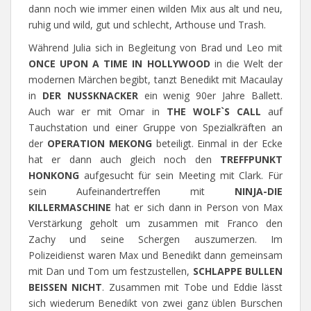
dann noch wie immer einen wilden Mix aus alt und neu,
ruhig und wild, gut und schlecht, Arthouse und Trash.
Während Julia sich in Begleitung von Brad und Leo mit
ONCE UPON A TIME IN HOLLYWOOD
in die Welt der
modernen Märchen begibt, tanzt Benedikt mit Macaulay
in
DER NUSSKNACKER
ein wenig 90er Jahre Ballett.
Auch war er mit Omar in
THE WOLF`S CALL
auf
Tauchstation und einer Gruppe von Spezialkräften an
der
OPERATION MEKONG
beteiligt. Einmal in der Ecke
hat er dann auch gleich noch den
TREFFPUNKT
HONKONG
aufgesucht für sein Meeting mit Clark. Für
sein Aufeinandertreffen mit
NINJA-DIE
KILLERMASCHINE
hat er sich dann in Person von Max
Verstärkung geholt um zusammen mit Franco den
Zachy und seine Schergen auszumerzen. Im
Polizeidienst waren Max und Benedikt dann gemeinsam
mit Dan und Tom um festzustellen,
SCHLAPPE BULLEN
BEISSEN NICHT
. Zusammen mit Tobe und Eddie lässt
sich wiederum Benedikt von zwei ganz üblen Burschen