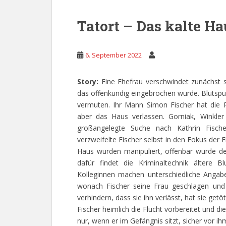
Tatort – Das kalte Ha
6. September 2022
Story:
Eine Ehefrau verschwindet zunächst 
das offenkundig eingebrochen wurde. Blutsp
vermuten. Ihr Mann Simon Fischer hat die P
aber das Haus verlassen. Gorniak, Winkler
großangelegte Suche nach Kathrin Fische
verzweifelte Fischer selbst in den Fokus der 
Haus wurden manipuliert, offenbar wurde de
dafür findet die Kriminaltechnik ältere 
Kolleginnen machen unterschiedliche Angabe
wonach Fischer seine Frau geschlagen und t
verhindern, dass sie ihn verlässt, hat sie ge
Fischer heimlich die Flucht vorbereitet und di
nur, wenn er im Gefängnis sitzt, sicher vor ih