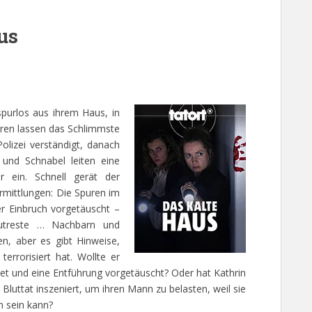
us
spurlos aus ihrem Haus, in
uren lassen das Schlimmste
olizei verständigt, danach
 und Schnabel leiten eine
r ein. Schnell gerät der
Ermittlungen: Die Spuren im
r Einbruch vorgetäuscht –
Blutreste … Nachbarn und
n, aber es gibt Hinweise,
errorisiert hat. Wollte er
tötet und eine Entführung vorgetäuscht? Oder hat Kathrin
e Bluttat inszeniert, um ihren Mann zu belasten, weil sie
m sein kann?