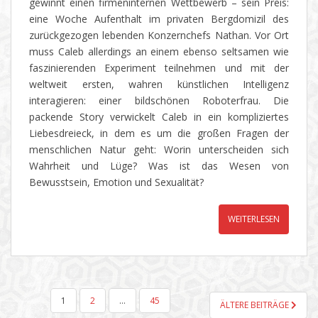
gewinnt einen firmeninternen Wettbewerb – sein Preis:
eine Woche Aufenthalt im privaten Bergdomizil des
zurückgezogen lebenden Konzernchefs Nathan. Vor Ort
muss Caleb allerdings an einem ebenso seltsamen wie
faszinierenden Experiment teilnehmen und mit der
weltweit ersten, wahren künstlichen Intelligenz
interagieren: einer bildschönen Roboterfrau. Die
packende Story verwickelt Caleb in ein kompliziertes
Liebesdreieck, in dem es um die großen Fragen der
menschlichen Natur geht: Worin unterscheiden sich
Wahrheit und Lüge? Was ist das Wesen von
Bewusstsein, Emotion und Sexualität?
WEITERLESEN
SEITENNUMMERIERUNG
1
2
…
45
ÄLTERE BEITRÄGE