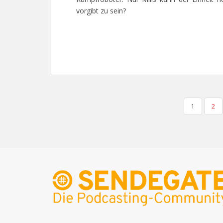
vorgibt zu sein?
SEITENNUMMERIERUNG
1
2
DER
BEITRÄGE