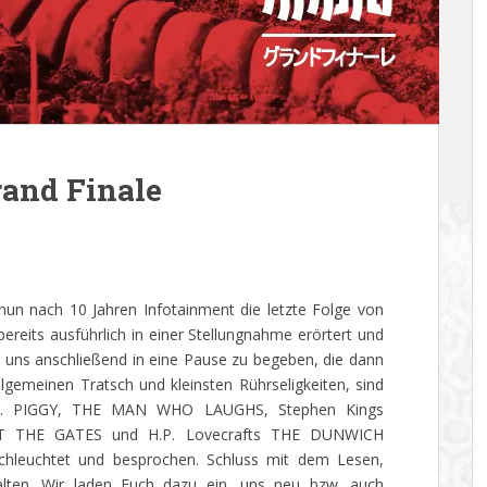
and Finale
nun nach 10 Jahren Infotainment die letzte Folge von
reits ausführlich in einer Stellungnahme erörtert und
 uns anschließend in eine Pause zu begeben, die dann
gemeinen Tratsch und kleinsten Rührseligkeiten, sind
ören. PIGGY, THE MAN WHO LAUGHS, Stephen Kings
T THE GATES und H.P. Lovecrafts THE DUNWICH
euchtet und besprochen. Schluss mit dem Lesen,
halten. Wir laden Euch dazu ein, uns neu bzw. auch