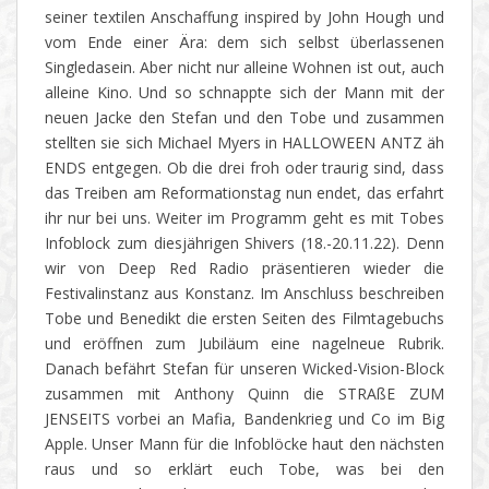
seiner textilen Anschaffung inspired by John Hough und
vom Ende einer Ära: dem sich selbst überlassenen
Singledasein. Aber nicht nur alleine Wohnen ist out, auch
alleine Kino. Und so schnappte sich der Mann mit der
neuen Jacke den Stefan und den Tobe und zusammen
stellten sie sich Michael Myers in HALLOWEEN ANTZ äh
ENDS entgegen. Ob die drei froh oder traurig sind, dass
das Treiben am Reformationstag nun endet, das erfahrt
ihr nur bei uns. Weiter im Programm geht es mit Tobes
Infoblock zum diesjährigen Shivers (18.-20.11.22). Denn
wir von Deep Red Radio präsentieren wieder die
Festivalinstanz aus Konstanz. Im Anschluss beschreiben
Tobe und Benedikt die ersten Seiten des Filmtagebuchs
und eröffnen zum Jubiläum eine nagelneue Rubrik.
Danach befährt Stefan für unseren Wicked-Vision-Block
zusammen mit Anthony Quinn die STRAßE ZUM
JENSEITS vorbei an Mafia, Bandenkrieg und Co im Big
Apple. Unser Mann für die Infoblöcke haut den nächsten
raus und so erklärt euch Tobe, was bei den