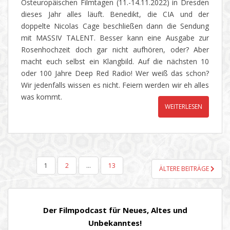
Osteuropäischen Filmtagen (11.-14.11.2022) in Dresden
dieses Jahr alles läuft. Benedikt, die CIA und der
doppelte Nicolas Cage beschließen dann die Sendung
mit MASSIV TALENT. Besser kann eine Ausgabe zur
Rosenhochzeit doch gar nicht aufhören, oder? Aber
macht euch selbst ein Klangbild. Auf die nächsten 10
oder 100 Jahre Deep Red Radio! Wer weiß das schon?
Wir jedenfalls wissen es nicht. Feiern werden wir eh alles
was kommt.
WEITERLESEN
SEITENNUMMERIERUNG
1
2
…
13
ÄLTERE BEITRÄGE
DER
BEITRÄGE
Der Filmpodcast für Neues, Altes und
Unbekanntes!