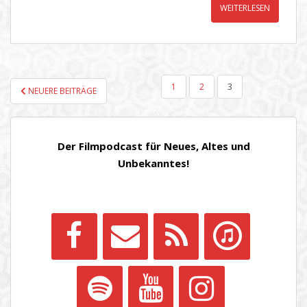
WEITERLESEN
SEITENNUMMERIERUNG
1
2
3
NEUERE BEITRÄGE
DER
BEITRÄGE
Der Filmpodcast für Neues, Altes und
Unbekanntes!