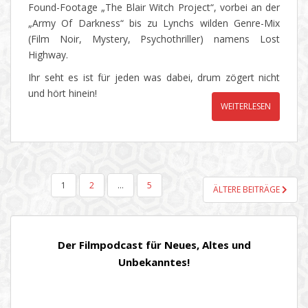
Found-Footage „The Blair Witch Project“, vorbei an der
„Army Of Darkness“ bis zu Lynchs wilden Genre-Mix
(Film Noir, Mystery, Psychothriller) namens Lost
Highway.
Ihr seht es ist für jeden was dabei, drum zögert nicht
und hört hinein!
WEITERLESEN
SEITENNUMMERIERUNG
1
2
…
5
ÄLTERE BEITRÄGE
DER
BEITRÄGE
Der Filmpodcast für Neues, Altes und
Unbekanntes!