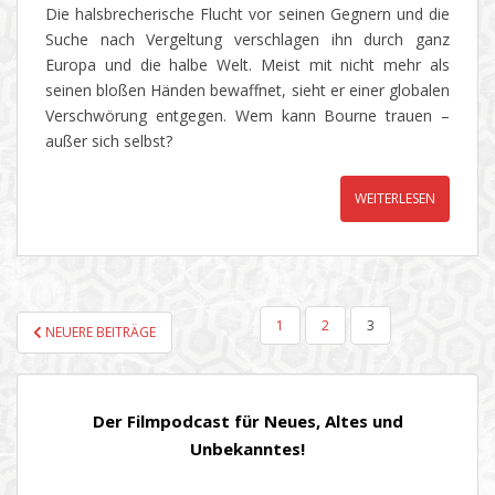
Die halsbrecherische Flucht vor seinen Gegnern und die
Suche nach Vergeltung verschlagen ihn durch ganz
Europa und die halbe Welt. Meist mit nicht mehr als
seinen bloßen Händen bewaffnet, sieht er einer globalen
Verschwörung entgegen. Wem kann Bourne trauen –
außer sich selbst?
WEITERLESEN
SEITENNUMMERIERUNG
1
2
3
NEUERE BEITRÄGE
DER
BEITRÄGE
Der Filmpodcast für Neues, Altes und
Unbekanntes!