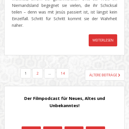
Niemandsland begegnet sie vielen, die ihr Schicksal
teilen – denn was mit Jesús passiert ist, ist längst kein
Einzelfall. Schritt für Schritt kommt sie der Wahrheit
näher.
WEITERLESEN
SEITENNUMMERIERUNG
1
2
…
14
ÄLTERE BEITRÄGE
DER
BEITRÄGE
Der Filmpodcast für Neues, Altes und
Unbekanntes!