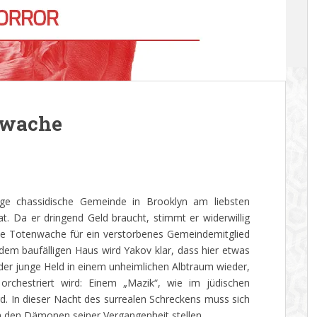
nwache
ge chassidische Gemeinde in Brooklyn am liebsten
at. Da er dringend Geld braucht, stimmt er widerwillig
he Totenwache für ein verstorbenes Gemeindemitglied
dem baufälligen Haus wird Yakov klar, dass hier etwas
ch der junge Held in einem unheimlichen Albtraum wieder,
rchestriert wird: Einem „Mazik“, wie im jüdischen
d. In dieser Nacht des surrealen Schreckens muss sich
h den Dämonen seiner Vergangenheit stellen.