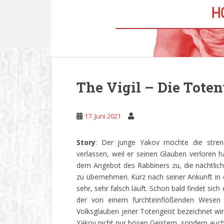
The Vigil – Die Tote
17. Juni 2021
Story
: Der junge Yakov möchte die stren
verlassen, weil er seinen Glauben verloren h
dem Angebot des Rabbiners zu, die nächtlic
zu übernehmen. Kurz nach seiner Ankunft in 
sehr, sehr falsch läuft. Schon bald findet si
der von einem furchteinflößenden Wesen o
Volksglauben jener Totengeist bezeichnet wir
Yakov nicht nur bösen Geistern, sondern auc