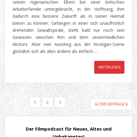
seinen nigerianischen Eltern bei einer britischen
Arbeiterfamilie untergebracht, in der Hoffnung, ihm
dadurch eine bessere Zukunft als in seiner Heimat
bieten zu können. Gefangen in einer sich unaufhörlich
drehenden Gewaltspirale, steht bald nur noch sein
Gewissen zwischen ihm und dem unvermeidlichen
Absturz. Aber sein Ausstieg aus der Hooligan-Szene
gestaltet sich als alles andere als einfach….
WEITERLESEN
SEITENNUMMERIERUNG
1
2
3
ÄLTERE BEITRÄGE
DER
BEITRÄGE
Der Filmpodcast für Neues, Altes und
Unbekanntes!