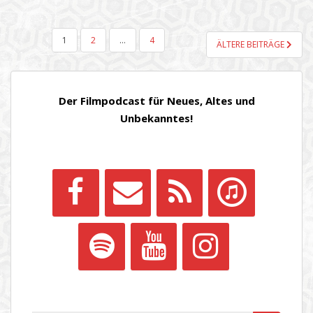
SEITENNUMMERIERUNG
1
2
…
4
ÄLTERE BEITRÄGE
DER
BEITRÄGE
Der Filmpodcast für Neues, Altes und
Unbekanntes!