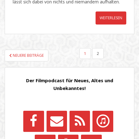
lässt sich dabei von nichts und niemandem aufhalten.
WEITERLESEN
SEITENNUMMERIERUNG
1
2
NEUERE BEITRÄGE
DER
BEITRÄGE
Der Filmpodcast für Neues, Altes und
Unbekanntes!