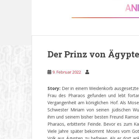
Der Prinz von Ägypt
9. Februar 2022
Story:
Der in einem Weidenkorb ausgesetzte
Frau des Pharaos gefunden und lebt forta
Vergangenheit am königlichen Hof. Als Mose
Schwester Miriam von seinen jüdischen Wur
ihm und seinem bisher besten Freund Ramses
Pharaos, erbitterte Feinde. Bevor es zum K
Viele Jahre später bekommt Moses vom Gott 
Volk aus Ägypten zu befreien. Als er dort an