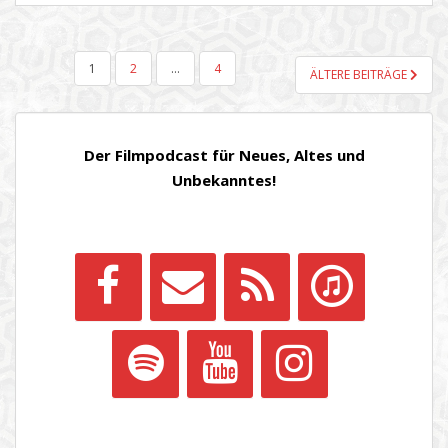
SEITENNUMMERIERUNG
1
2
…
4
ÄLTERE BEITRÄGE
DER
BEITRÄGE
Der Filmpodcast für Neues, Altes und
Unbekanntes!