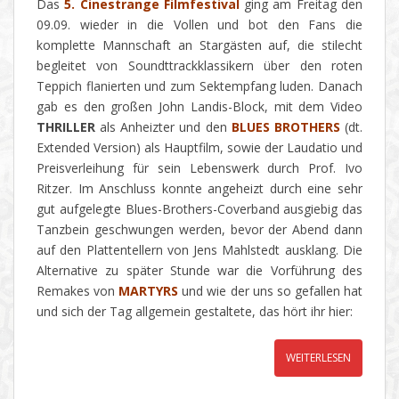
Das
5. Cinestrange Filmfestival
ging am Freitag den
09.09. wieder in die Vollen und bot den Fans die
komplette Mannschaft an Stargästen auf, die stilecht
begleitet von Soundttrackklassikern über den roten
Teppich flanierten und zum Sektempfang luden. Danach
gab es den großen John Landis-Block, mit dem Video
THRILLER
als Anheizter und den
BLUES BROTHERS
(dt.
Extended Version) als Hauptfilm, sowie der Laudatio und
Preisverleihung für sein Lebenswerk durch Prof. Ivo
Ritzer. Im Anschluss konnte angeheizt durch eine sehr
gut aufgelegte Blues-Brothers-Coverband ausgiebig das
Tanzbein geschwungen werden, bevor der Abend dann
auf den Plattentellern von Jens Mahlstedt ausklang. Die
Alternative zu später Stunde war die Vorführung des
Remakes von
MARTYRS
und wie der uns so gefallen hat
und sich der Tag allgemein gestaltete, das hört ihr hier:
WEITERLESEN