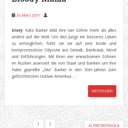
26. März 2021
Story
: Kate Barker liebt ihre vier Söhne mehr als alles
andere auf der Welt. Um den Jungs ein besseres Leben
zu ermöglichen, führt sie sie auf eine krude und
kompromisslose Odyssee aus Gewalt, Bankraub, Mord
und Entführungen. Mit ihren vier erwachsenen Söhnen
im Rücken avanciert die von Staat und Banken um ihre
Habe geprellte „Ma“ Barker in den 30er-Jahren zum
gefürchtetsten Outlaw Amerikas. …
WEITERLESEN
SEITENNUMMERIERUNG
1
2
ÄLTERE BEITRÄGE