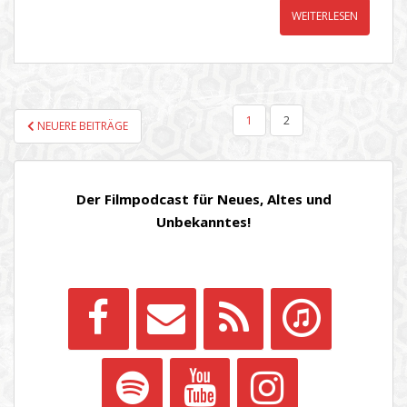
WEITERLESEN
SEITENNUMMERIERUNG
1
2
NEUERE BEITRÄGE
DER
BEITRÄGE
Der Filmpodcast für Neues, Altes und
Unbekanntes!