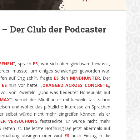
– Der Club der Podcaster
 GEHEN
“
, sprach
ES
, war sich aber gleichsam bewusst,
erden musste, um einiges schwieriger geworden war.
en auf Englisch?“, fragte
ES
den
MINDHUNTER
. Der
s
ES
nun vor hatte. „
DRAGGED ACROSS CONCRETE
„
r voll von Zweifeln. „Und was bedeutet Höhepunkt auf
IMAX
“
, verriet der Mindhunter mittlerweile fast schon
eisen und woher das plötzliche Interesse an Sprachen
 selbst würde nicht mehr eingreifen können, als er
DER VERSUCHUNG
feststeckte. Er würde nicht mehr
retten ist. Die letzte Hoffnung lag jetzt abermals auf
terhaltung obsiegen oder wird
ES
auch Einzug in die