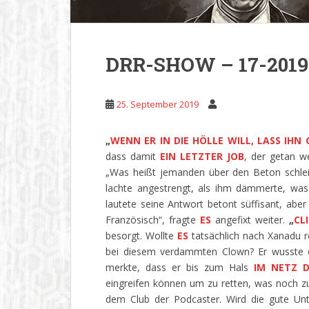
DRR-SHOW – 17-2019 
25. September 2019
„
WENN ER IN DIE HÖLLE WILL, LASS IHN
dass damit
EIN LETZTER JOB
, der getan w
„Was heißt jemanden über den Beton schleif
lachte angestrengt, als ihm dämmerte, wa
lautete seine Antwort betont süffisant, abe
Französisch“, fragte
ES
angefixt weiter.
„
CL
besorgt. Wollte
ES
tatsächlich nach Xanadu r
bei diesem verdammten Clown? Er wusste er
merkte, dass er bis zum Hals
IM NETZ 
eingreifen können um zu retten, was noch zu 
dem Club der Podcaster. Wird die gute Un