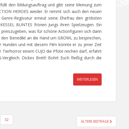
rfüllt den Bildungsauftrag und gibt seine Meinung zum
TION HEROES wieder. Er nimmt sich auch den neuen
r Genre-Regisseur erneut seine Ehefrau den gröbsten
ESSEL BUNTES frönen Jungs ihren Spielzeugen. Ein
preiszugeben, was für schöne Actionfiguren sich darin
ax den Benedikt an die Hand um GROWL zu besprechen,
r Hunden und mit diesem Film könnte er zu jener Zeit
r Tierhorror einem CUJO die Pfote reichen darf, erfahrt
-Vergleich. Dickes Brett! Bohrt Euch fleißig durch die
WEITERLESEN
32
ÄLTERE BEITRÄGE