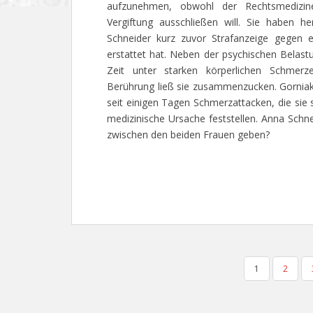
aufzunehmen, obwohl der Rechtsmedizin
Vergiftung ausschließen will. Sie haben h
Schneider kurz zuvor Strafanzeige gegen e
erstattet hat. Neben der psychischen Belastun
Zeit unter starken körperlichen Schmerz
Berührung ließ sie zusammenzucken. Gorniak i
seit einigen Tagen Schmerzattacken, die sie 
medizinische Ursache feststellen. Anna Schne
zwischen den beiden Frauen geben?
SEITENNUMMERIERUNG
1
2
DER
BEITRÄGE