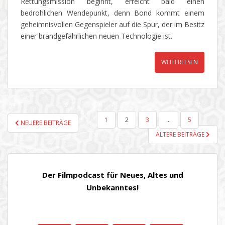
Rettungsmission beginnt, erreicht bald einen
bedrohlichen Wendepunkt, denn Bond kommt einem
geheimnisvollen Gegenspieler auf die Spur, der im Besitz
einer brandgefährlichen neuen Technologie ist.
WEITERLESEN
SEITENNUMMERIERUNG
1
2
3
…
5
NEUERE BEITRÄGE
DER
ÄLTERE BEITRÄGE
BEITRÄGE
Der Filmpodcast für Neues, Altes und
Unbekanntes!