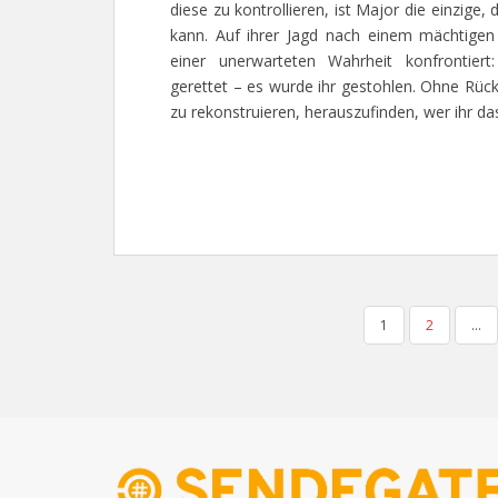
diese zu kontrollieren, ist Major die einzige, 
kann. Auf ihrer Jagd nach einem mächtigen
einer unerwarteten Wahrheit konfrontier
gerettet – es wurde ihr gestohlen. Ohne Rücks
zu rekonstruieren, herauszufinden, wer ihr da
SEITENNUMMERIERUNG
1
2
…
DER
BEITRÄGE