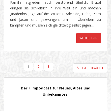
Familienmitgliedern auch verstörend ähnlich. Brutal
dringen sie schließlich in ihre Welt ein und machen
gnadenlos Jagd auf die Wilsons. Adelaide, Gabe, Zora
und Jason sind gezwungen, um ihr Überleben zu
kämpfen und müssen sich gleichzeitig selbst jagen…
WEITERLESEN
SEITENNUMMERIERUNG
1
2
3
ÄLTERE BEITRÄGE
DER
BEITRÄGE
Der Filmpodcast für Neues, Altes und
Unbekanntes!